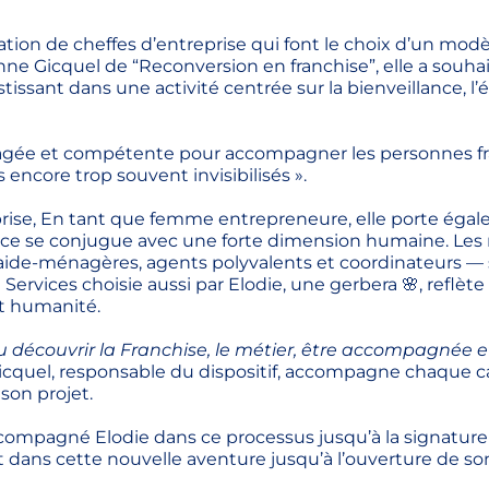
ation de cheffes d’entreprise qui font le choix d’un mod
nne Gicquel de “Reconversion en franchise”, elle a souha
tissant dans une activité centrée sur la bienveillance, l’
ngagée et compétente pour accompagner les personnes fra
s encore trop souvent invisibilisés ».
eprise, En tant que femme entrepreneure, elle porte éga
rvice se conjugue avec une forte dimension humaine. Les
, aide-ménagères, agents polyvalents et coordinateurs —
vices choisie aussi par Elodie, une gerbera 🌸, reflète
et humanité.
 pu découvrir la Franchise, le métier, être accompagnée 
 Gicquel, responsable du dispositif, accompagne chaque 
son projet.
accompagné Elodie dans ce processus jusqu’à la signature
ns cette nouvelle aventure jusqu’à l’ouverture de s