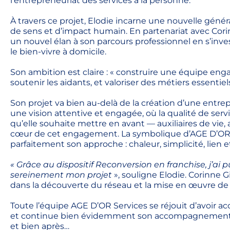
l’entrepreneuriat des services à la personne.
À travers ce projet, Elodie incarne une nouvelle génér
de sens et d’impact humain. En partenariat avec Cori
un nouvel élan à son parcours professionnel en s’inves
le bien-vivre à domicile.
Son ambition est claire : « construire une équipe e
soutenir les aidants, et valoriser des métiers essentiel
Son projet va bien au-delà de la création d’une entr
une vision attentive et engagée, où la qualité de se
qu’elle souhaite mettre en avant — auxiliaires de vie
cœur de cet engagement. La symbolique d’AGE D’OR Ser
parfaitement son approche : chaleur, simplicité, lien 
« Grâce au dispositif Reconversion en franchise, j’ai
sereinement mon projet
», souligne Elodie. Corinne
dans la découverte du réseau et la mise en œuvre de 
Toute l’équipe AGE D’OR Services se réjouit d’avoir 
et continue bien évidemment son accompagnement da
et bien après…