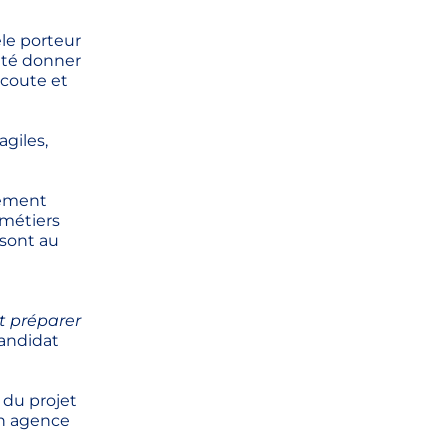
èle porteur
ité donner
écoute et
giles,
lement
 métiers
 sont au
et préparer
candidat
 du projet
on agence