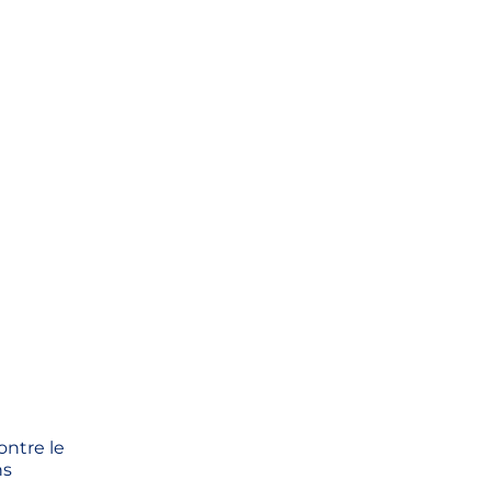
ontre le
ns