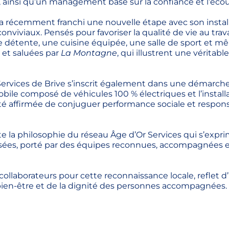
le, ainsi qu’un management basé sur la confiance et l’écou
a récemment franchi une nouvelle étape avec son instal
iviaux. Pensés pour favoriser la qualité de vie au travai
détente, une cuisine équipée, une salle de sport et 
 et saluées par
La Montagne
, qui illustrent une véritabl
Services de Brive s’inscrit également dans une démarch
le composé de véhicules 100 % électriques et l’install
té affirmée de conjuguer performance sociale et respons
te la philosophie du réseau Âge d’Or Services qui s’expri
isées, porté par des équipes reconnues, accompagnées 
 collaborateurs pour cette reconnaissance locale, reflet d
ien-être et de la dignité des personnes accompagnées.