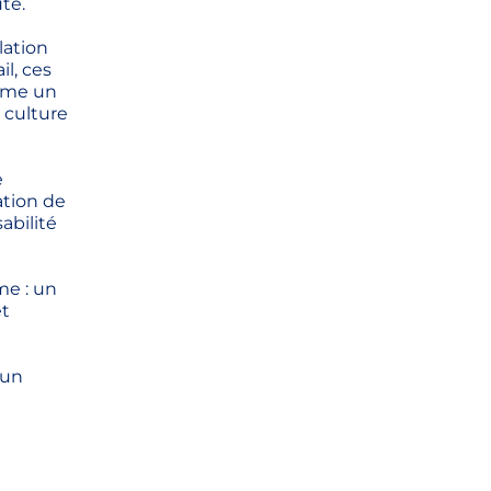
te.
lation
l, ces
même un
e culture
e
ation de
abilité
me : un
et
’un