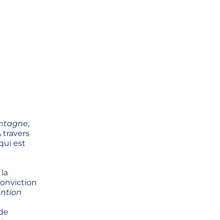
ntagne
,
 travers
qui est
 la
conviction
ention
 de